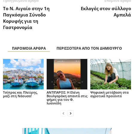
Προηγούμενο άρθρο
Επόμενο άρθρο
Το Ν. Αιγαίο στην 1η
Εκλογές στον σύλλογο
Παγκόσμια Σύνοδο
Αμπελά
Κορυφής για τη
Γαστρονομία
ΠΑΡΟΜΟΙΑ ΑΡΘΡΑ
ΠΕΡΙΣΣΟΤΕΡΑ ΑΠΟ ΤΟΝ ΔΗΜΙΟΥΡΓΟ
Τσίπρας και Πλεύρης,
ΑΝΤΙΠΑΡΟΣ: Η Ελένη
Ψηφιακή μετάβαση στα
μαζί στη Νάουσα!
Βουλγαράκη απαντά στις
αγροτικά προϊόντα
φήμες για τον Φ.
Ιωαννίδη