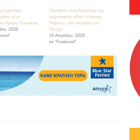
η περιοδική
Περιοδική πεζοδρόμηση της
μηση στον
παραλιακής οδού «Γιάννης
κό δρόμο Παροικιάς
Πάριος», την περίοδο του
ίου, 2025
Πάσχα
ured"
15 Απριλίου, 2025
σε "Featured"