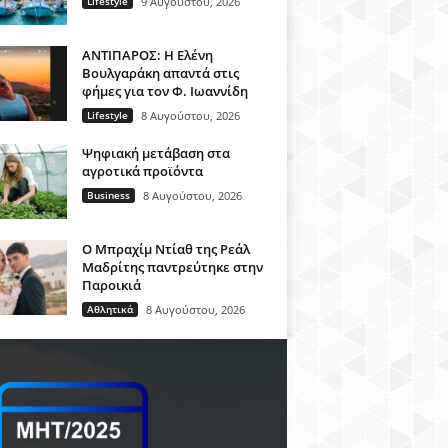
Lifestyle
9 Αυγούστου, 2026
ΑΝΤΙΠΑΡΟΣ: Η Ελένη
Βουλγαράκη απαντά στις
φήμες για τον Φ. Ιωαννίδη
Lifestyle
8 Αυγούστου, 2026
Ψηφιακή μετάβαση στα
αγροτικά προϊόντα
Business
8 Αυγούστου, 2026
Ο Μπραχίμ Ντίαθ της Ρεάλ
Μαδρίτης παντρεύτηκε στην
Παροικιά
Αθλητικά
8 Αυγούστου, 2026