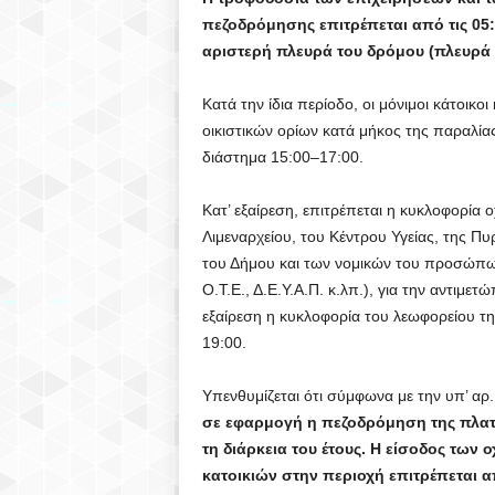
πεζοδρόμησης επιτρέπεται από τις 05:00
αριστερή πλευρά του δρόμου (πλευρά
Κατά την ίδια περίοδο, οι μόνιμοι κάτοικο
οικιστικών ορίων κατά μήκος της παραλίας
διάστημα 15:00–17:00.
Κατ’ εξαίρεση, επιτρέπεται η κυκλοφορία
Λιμεναρχείου, του Κέντρου Υγείας, της Π
του Δήμου και των νομικών του προσώπων
Ο.Τ.Ε., Δ.Ε.Υ.Α.Π. κ.λπ.), για την αντιμε
εξαίρεση η κυκλοφορία του λεωφορείου τη
19:00.
Υπενθυμίζεται ότι σύμφωνα με την υπ’ α
σε εφαρμογή η πεζοδρόμηση της πλατ
τη διάρκεια του έτους. Η είσοδος των
κατοικιών στην περιοχή επιτρέπεται από