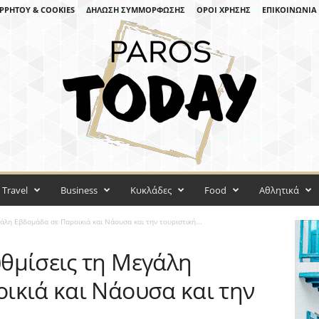
ΡΡΉΤΟΥ & COOKIES
ΔΉΛΩΣΗ ΣΥΜΜΌΡΦΩΣΗΣ
ΌΡΟΙ ΧΡΉΣΗΣ
ΕΠΙΚΟΙΝΩΝΊΑ
Travel
Business
Κυκλάδες
Food
Αθλητικά
άλη Εβδομάδα σε Παροικιά και Νάουσα και την τουριστική...
θμίσεις τη Μεγάλη
ικιά και Νάουσα και την