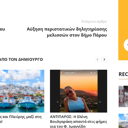
Επόμενο άρθρο
που
Αύξηση περιστατικών δηλητηρίασης
μελισσών στον δήμο Πάρου
 ΑΠΟ ΤΟΝ ΔΗΜΙΟΥΡΓΟ
REC
ς και Πλεύρης, μαζί στη
ΑΝΤΙΠΑΡΟΣ: Η Ελένη
α!
Βουλγαράκη απαντά στις φήμες
για τον Φ. Ιωαννίδη