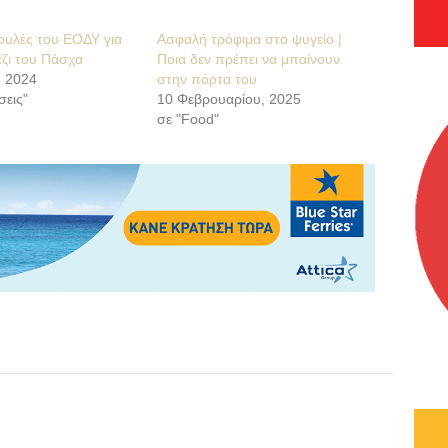
ουλές του ΕΟΔΥ για
Ασφαλή τρόφιμα στο ψυγείο |
έζι του Πάσχα
Ποια δεν πρέπει να μπαίνουν
, 2024
στην πόρτα του
σεις"
10 Φεβρουαρίου, 2025
σε "Food"