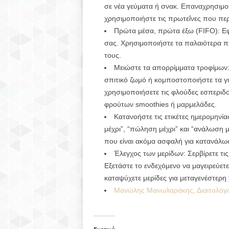
σε νέα γεύματα ή σνακ. Επαναχρησιμοπ
χρησιμοποιήστε τις πρωτεΐνες που περ
Πρώτα μέσα, πρώτα έξω (FIFO): Εφ
σας. Χρησιμοποιήστε τα παλαιότερα πρ
τους.
Μειώστε τα απορρίμματα τροφίμων:
σπιτικό ζωμό ή κομποστοποιήστε τα γι
χρησιμοποιήσετε τις φλούδες εσπεριδο
φρούτων smoothies ή μαρμελάδες.
Κατανοήστε τις ετικέτες ημερομην
μέχρι”, “πώληση μέχρι” και “ανάλωση
που είναι ακόμα ασφαλή για κατανάλω
Έλεγχος των μερίδων: Σερβίρετε τις
Εξετάστε το ενδεχόμενο να μαγειρεύετε
καταψύχετε μερίδες για μεταγενέστερη
Μανώλης Μανωλαράκης, Διαιτολόγ