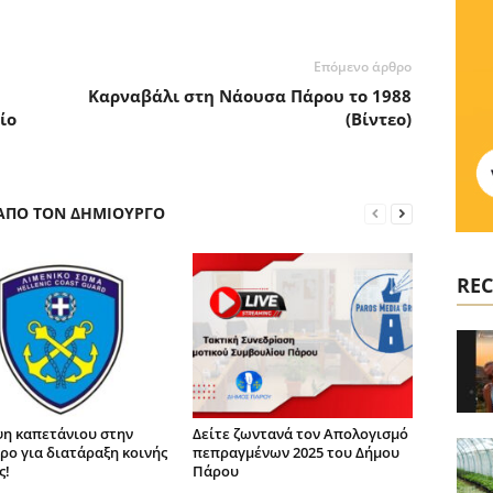
Επόμενο άρθρο
Καρναβάλι στη Νάουσα Πάρου το 1988
ίο
(Βίντεο)
 ΑΠΟ ΤΟΝ ΔΗΜΙΟΥΡΓΟ
REC
η καπετάνιου στην
Δείτε ζωντανά τον Απολογισμό
ρο για διατάραξη κοινής
πεπραγμένων 2025 του Δήμου
ς!
Πάρου