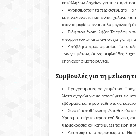
κατάλληλων δοχείων για την παράταση 
Αχρησιμοποίητα περισσεύματα: Τα 
καταναλώνονται και τελικά χαλάνε, σ
όταν οι μερίδες είναι πολύ μεγάλες ή ό
Είδη που έχουν λήξει: Τα τρόφιμα 
απορρίπτονται από ανησυχία για την α
Απόβλητα προετοιμασίας: Τα υπολε
των γευμάτων, όπως οι φλούδες λαχανι
επαναχρησιμοποιούνται.
Συμβουλές για τη μείωση τ
Προγραμματισμός γευμάτων: Προγρα
λίστα αγορών για να αποφύγετε τις υπε
εβδομάδα και προσπαθήστε να κατανα
Σωστή αποθήκευση: Αποθηκεύστε σω
Χρησιμοποιήστε αεροστεγή δοχεία, απ
θερμοκρασία και καταψύξτε τα είδη π
Αξιοποιήστε τα περισσεύματα: Να ε