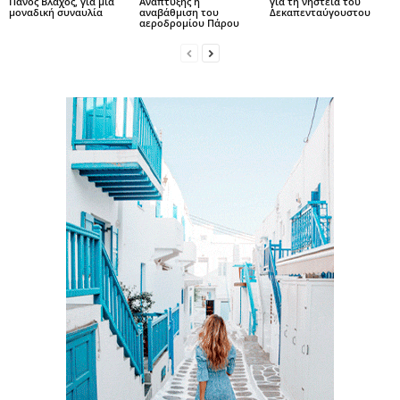
Πάνος Βλάχος, για μία
Ανάπτυξης η
για τη νηστεία του
μοναδική συναυλία
αναβάθμιση του
Δεκαπενταύγουστου
αεροδρομίου Πάρου