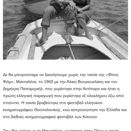
Δε θα μπορούσαμε να ξεκινήσουμε χωρίς την ταινία της «Φίνος
Φιλμ», Μανταλένα, το 1960 με την Άλικη Βουγιουκλάκη και τον
Δημήτρη Παπαμιχαήλ, που γυρίστηκε στην Αντίπαρο και ήταν η
πρώτη ελληνική παραγωγή που γυρίστηκε εξ ολοκλήρου έξω από
στούντιο. Η ταινία βραβεύτηκε στο φεστιβάλ ελληνικού
κινηματογράφου Θεσσαλονίκης, ενώ εκπροσώπησε την Ελλάδα και
στο διεθνές κινηματογραφικό φεστιβάλ των Καννών.
Την ιδία χρόνια με τη Μανταλένα, γυρίστηκε στην Πάρο η ταινία,