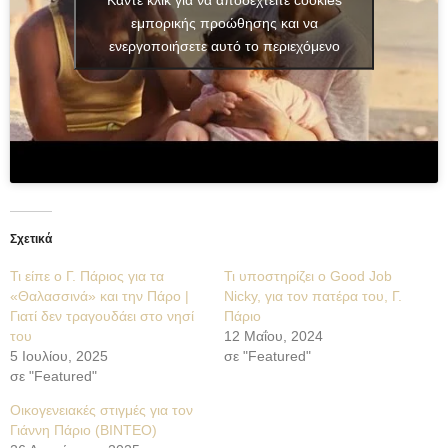
εμπορικής προώθησης και να
ενεργοποιήσετε αυτό το περιεχόμενο
Σχετικά
Τι είπε ο Γ. Πάριος για τα
Τι υποστηρίζει ο Good Job
«Θαλασσινά» και την Πάρο |
Nicky, για τον πατέρα του, Γ.
Γιατί δεν τραγουδάει στο νησί
Πάριο
του
12 Μαΐου, 2024
5 Ιουλίου, 2025
σε "Featured"
σε "Featured"
Οικογενειακές στιγμές για τον
Γιάννη Πάριο (ΒΙΝΤΕΟ)