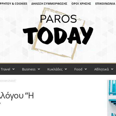
ΡΡΉΤΟΥ & COOKIES
ΔΉΛΩΣΗ ΣΥΜΜΌΡΦΩΣΗΣ
ΌΡΟΙ ΧΡΉΣΗΣ
ΕΠΙΚΟΙΝΩΝΊΑ
Travel
Business
Κυκλάδες
Food
Αθλητικά
ονταπυλιανή”
λόγου “Η
”