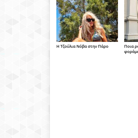
H Τζούλια Νόβα στην Πάρο
Ποια ρ
φοράμε