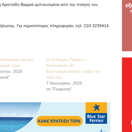
νη Αριστείδη Βαρριά εμπνευσμένα από την ποίηση του
δήλωσης. Για περισσότερες πληροφορίες τηλ. 210-3239414.
 εκδήλωση για τον
Ο σύλλογος Παρίων –
ιώργο Ξένο
Αντιπαρίων «Η
ύστου, 2025
Εκατονταπυλιανή», κόβει την
ured"
πίτα του
7 Ιανουαρίου, 2025
σε "Featured"