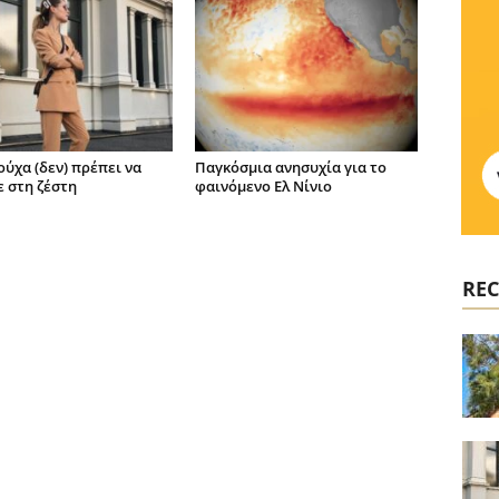
ούχα (δεν) πρέπει να
Παγκόσμια ανησυχία για το
 στη ζέστη
φαινόμενο Ελ Νίνιο
REC