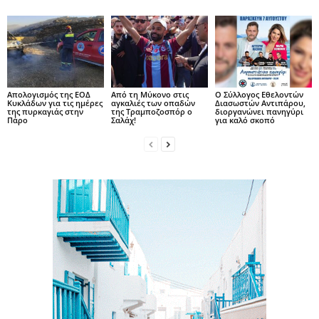
Απολογισμός της ΕΟΔ
Από τη Μύκονο στις
O Σύλλογος Εθελοντών
Κυκλάδων για τις ημέρες
αγκαλιές των οπαδών
Διασωστών Αντιπάρου,
της πυρκαγιάς στην
της Τραμποζοσπόρ ο
διοργανώνει πανηγύρι
Πάρο
Σαλάχ!
για καλό σκοπό