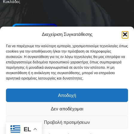
Κυκλάδες
Διαχείριση Συγκατάθεσης
Για να παρέχουμε την καλύτερη εμπειρία, χρησιμοποιούμε τεχνολογίες όπως
cookies για την αποθήκευση ή/και την πρόσβαση σε πληροφορίες
συσκευών. Η συγκατάθεση για τις εν λόγω τεχνολογίες θα μας επιτρέψει να
επεξεργαστούμε δεδομένα προσωπικού χαρακτήρα, όπως συμπεριφορά
περιήγησης ή μοναδικά αναγνωριστικά σε αυτόν τον ιστότοπο. Η μη
συγκατάθεση ή η ανάκληση της συγκατάθεσης, μπορεί να επηρεάσει
αρνητικά ορισμένες λειτουργίες και δυνατότητες.
Αποδοχή
Δεν αποδέχομαι
Δήλωση Συμμόρφωσης
Όροι Χρήσης
Πολιτική απορρήτου & Cookies
Προβολή προτιμήσεων
Ταυτότητα
Όροι και Προϋποθέσεις
Πολιτική Cookies (ΕΕ)
EL