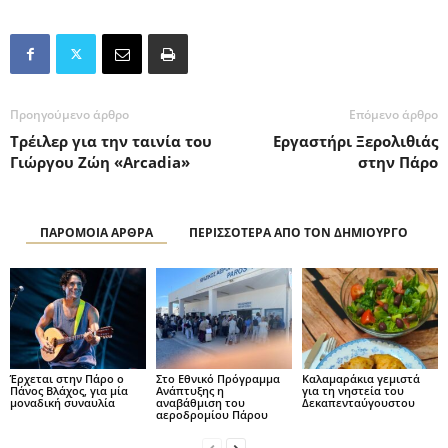
Προηγούμενο άρθρο
Επόμενο άρθρο
Τρέιλερ για την ταινία του
Εργαστήρι Ξερολιθιάς
Γιώργου Ζώη «Arcadia»
στην Πάρο
ΠΑΡΟΜΟΙΑ ΑΡΘΡΑ
ΠΕΡΙΣΣΟΤΕΡΑ ΑΠΟ ΤΟΝ ΔΗΜΙΟΥΡΓΟ
Έρχεται στην Πάρο ο
Στο Εθνικό Πρόγραμμα
Καλαμαράκια γεμιστά
Πάνος Βλάχος, για μία
Ανάπτυξης η
για τη νηστεία του
μοναδική συναυλία
αναβάθμιση του
Δεκαπενταύγουστου
αεροδρομίου Πάρου