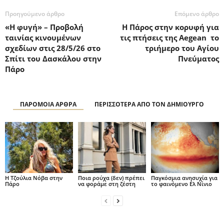
Προηγούμενο άρθρο
Επόμενο άρθρο
«Η φυγή» – Προβολή
Η Πάρος στην κορυφή για
ταινίας κινουμένων
τις πτήσεις της Aegean το
σχεδίων στις 28/5/26 στο
τριήμερο του Αγίου
Σπίτι του Δασκάλου στην
Πνεύματος
Πάρο
ΠΑΡΟΜΟΙΑ ΑΡΘΡΑ
ΠΕΡΙΣΣΟΤΕΡΑ ΑΠΟ ΤΟΝ ΔΗΜΙΟΥΡΓΟ
H Τζούλια Νόβα στην
Ποια ρούχα (δεν) πρέπει
Παγκόσμια ανησυχία για
Πάρο
να φοράμε στη ζέστη
το φαινόμενο Ελ Νίνιο