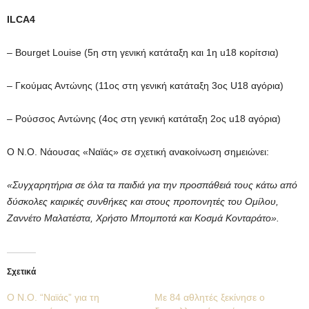
ILCA4
– Bourget Louise (5η στη γενική κατάταξη και 1η u18 κορίτσια)
– Γκούμας Αντώνης (11ος στη γενική κατάταξη 3ος U18 αγόρια)
– Ρούσσος Aντώνης (4ος στη γενική κατάταξη 2ος u18 αγόρια)
Ο Ν.Ο. Νάουσας «Ναϊάς» σε σχετική ανακοίνωση σημειώνει:
«Συγχαρητήρια σε όλα τα παιδιά για την προσπάθειά τους κάτω από
δύσκολες καιρικές συνθήκες και στους προπονητές του Ομίλου,
Ζαννέτο Μαλατέστα, Χρήστο Μπομποτά και Κοσμά Κονταράτο».
Σχετικά
O N.O. “Ναϊάς” για τη
Με 84 αθλητές ξεκίνησε ο