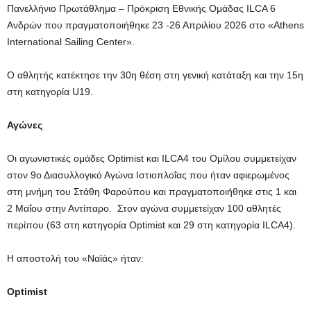
Πανελλήνιο Πρωτάθλημα – Πρόκριση Εθνικής Ομάδας ILCA 6
Ανδρών που πραγματοποιήθηκε 23 -26 Απριλίου 2026 στο «Athens
International Sailing Center».
Ο αθλητής κατέκτησε την 30η θέση στη γενική κατάταξη και την 15η
στη κατηγορία U19.
Αγώνες
Οι αγωνιστικές ομάδες Οptimist και ILCA4 του Ομίλου συμμετείχαν
στον 9ο Διασυλλογικό Αγώνα Ιστιοπλοΐας που ήταν αφιερωμένος
στη μνήμη του Στάθη Φαρούπου και πραγματοποιήθηκε στις 1 και
2 Μαΐου στην Αντίπαρο. Στον αγώνα συμμετείχαν 100 αθλητές
περίπου (63 στη κατηγορία Optimist και 29 στη κατηγορία ILCA4).
Η αποστολή του «Ναϊάς» ήταν:
Optimist