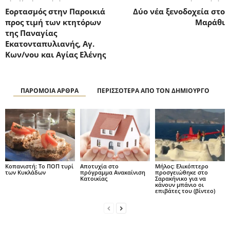
Εορτασμός στην Παροικιά
Δύο νέα ξενοδοχεία στo
προς τιμή των κτητόρων
Μαράθι
της Παναγίας
Εκατονταπυλιανής, Αγ.
Κων/νου και Αγίας Ελένης
ΠΑΡΟΜΟΙΑ ΑΡΘΡΑ
ΠΕΡΙΣΣΟΤΕΡΑ ΑΠΟ ΤΟΝ ΔΗΜΙΟΥΡΓΟ
Κοπανιστή: Το ΠΟΠ τυρί
Αποτυχία στο
Μήλος: Ελικόπτερο
των Κυκλάδων
πρόγραμμα Ανακαίνιση
προσγειώθηκε στο
Κατοικίας
Σαρακήνικο για να
κάνουν μπάνιο οι
επιβάτες του (βίντεο)