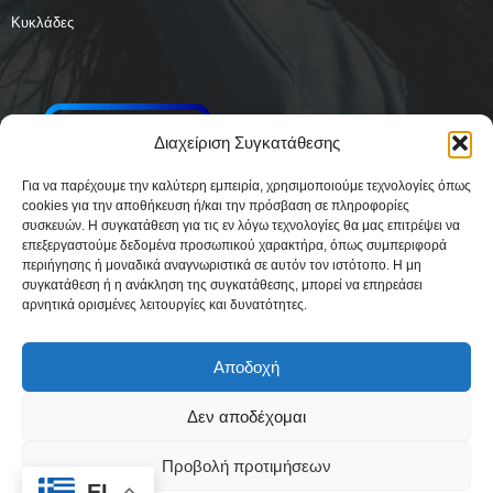
Κυκλάδες
Διαχείριση Συγκατάθεσης
Για να παρέχουμε την καλύτερη εμπειρία, χρησιμοποιούμε τεχνολογίες όπως
cookies για την αποθήκευση ή/και την πρόσβαση σε πληροφορίες
συσκευών. Η συγκατάθεση για τις εν λόγω τεχνολογίες θα μας επιτρέψει να
επεξεργαστούμε δεδομένα προσωπικού χαρακτήρα, όπως συμπεριφορά
περιήγησης ή μοναδικά αναγνωριστικά σε αυτόν τον ιστότοπο. Η μη
συγκατάθεση ή η ανάκληση της συγκατάθεσης, μπορεί να επηρεάσει
αρνητικά ορισμένες λειτουργίες και δυνατότητες.
Αποδοχή
Δεν αποδέχομαι
Δήλωση Συμμόρφωσης
Όροι Χρήσης
Πολιτική απορρήτου & Cookies
Προβολή προτιμήσεων
Ταυτότητα
Όροι και Προϋποθέσεις
Πολιτική Cookies (ΕΕ)
EL