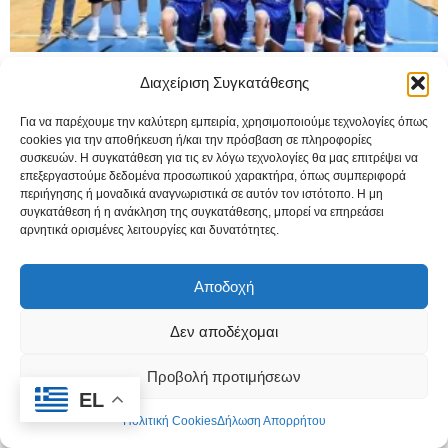
Μπάσκετ: Ταξιδεύει για το… όνειρο του
Διαχείριση Συγκατάθεσης
«Rising Star» ο Μαρπησσαϊκός
3 Οκτωβρίου, 2024
Για να παρέχουμε την καλύτερη εμπειρία, χρησιμοποιούμε τεχνολογίες όπως
cookies για την αποθήκευση ή/και την πρόσβαση σε πληροφορίες
συσκευών. Η συγκατάθεση για τις εν λόγω τεχνολογίες θα μας επιτρέψει να
επεξεργαστούμε δεδομένα προσωπικού χαρακτήρα, όπως συμπεριφορά
περιήγησης ή μοναδικά αναγνωριστικά σε αυτόν τον ιστότοπο. Η μη
συγκατάθεση ή η ανάκληση της συγκατάθεσης, μπορεί να επηρεάσει
αρνητικά ορισμένες λειτουργίες και δυνατότητες.
Αποδοχή
Δεν αποδέχομαι
Προβολή προτιμήσεων
EL
Τα αποτελέσματα των παριανών ομάδων
Πολιτική Cookies
Δήλωση Απορρήτου
ποδοσφαίρου στην ΕΠΣ Κυκλάδων