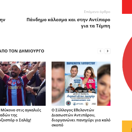
Επόμενο άρθρο
την
Πάνδημο κάλεσμα και στην Αντίπαρο
για τα Τέμπη
 ΑΠΟ ΤΟΝ ΔΗΜΙΟΥΡΓΟ
 Μύκονο στις αγκαλιές
O Σύλλογος Εθελοντών
αδών της
Διασωστών Αντιπάρου,
ζοσπόρ ο Σαλάχ!
διοργανώνει πανηγύρι για καλό
σκοπό