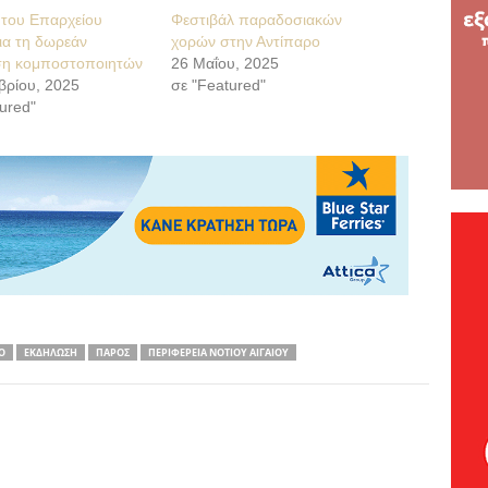
του Επαρχείου
Φεστιβάλ παραδοσιακών
ια τη δωρεάν
χορών στην Αντίπαρο
η κομποστοποιητών
26 Μαΐου, 2025
βρίου, 2025
σε "Featured"
ured"
Ο
ΕΚΔΗΛΩΣΗ
ΠΑΡΟΣ
ΠΕΡΙΦΕΡΕΙΑ ΝΟΤΙΟΥ ΑΙΓΑΙΟΥ