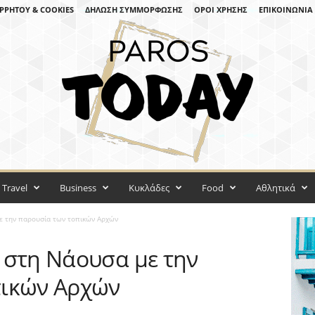
ΡΡΉΤΟΥ & COOKIES
ΔΉΛΩΣΗ ΣΥΜΜΌΡΦΩΣΗΣ
ΌΡΟΙ ΧΡΉΣΗΣ
ΕΠΙΚΟΙΝΩΝΊΑ
Travel
Business
Κυκλάδες
Food
Αθλητικά
ε την παρουσία των τοπικών Αρχών
 στη Νάουσα με την
πικών Αρχών