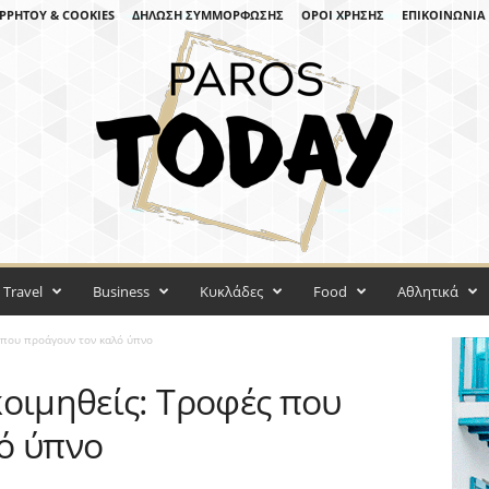
ΡΡΉΤΟΥ & COOKIES
ΔΉΛΩΣΗ ΣΥΜΜΌΡΦΩΣΗΣ
ΌΡΟΙ ΧΡΉΣΗΣ
ΕΠΙΚΟΙΝΩΝΊΑ
Travel
Business
Κυκλάδες
Food
Αθλητικά
 που προάγουν τον καλό ύπνο
κοιμηθείς: Τροφές που
ό ύπνο