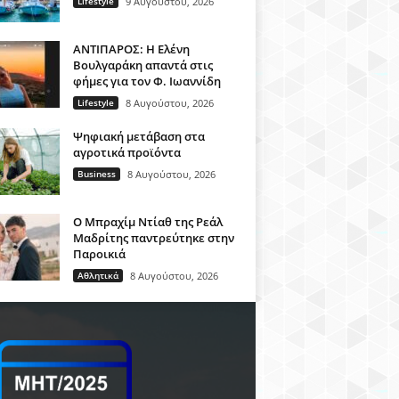
Lifestyle
9 Αυγούστου, 2026
ΑΝΤΙΠΑΡΟΣ: Η Ελένη
Βουλγαράκη απαντά στις
φήμες για τον Φ. Ιωαννίδη
Lifestyle
8 Αυγούστου, 2026
Ψηφιακή μετάβαση στα
αγροτικά προϊόντα
Business
8 Αυγούστου, 2026
Ο Μπραχίμ Ντίαθ της Ρεάλ
Μαδρίτης παντρεύτηκε στην
Παροικιά
Αθλητικά
8 Αυγούστου, 2026