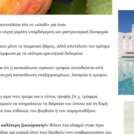
ποτελέσει είτε το «κλειδί» για έναν
μια νύχτα γεμάτη υπερδιέγερση και γαστρεντερική δυσφορία.
ζουν μόνο το σωματικό βάρος, αλλά αποτελούν τον κρίσιμο
ύμφωνα με τα νεότερα ερευνητικά δεδομένα.
ει ότι η κατανάλωση υγιεινών τροφών συνοδεύεται από
η συχνή κατανάλωση επεξεργασμένων, λιπαρών ή τροφών
ι η ώρα που τρώμε και ο τύπος τροφής (π.χ. τρόφιμα
ορούν να επηρεάσουν τη διάρκεια του ύπνου και τη δομή
μα που πιθανώς τον βοηθούν ή τον παρεμποδίζουν.
α καλύτερη ξεκούραση
Αν θέλετε ένα ελαφρύ σνακ πριν
τεΐνες και υγιεινά λίπη που βοηθούν στη σταθεροποίηση του