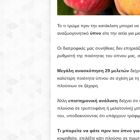
Το τι τρώμε πριν την κατάκλιση μπορεί να α
αναζωογονητικό
ύπνο
είτε την αιτία για 
Οι διατροφικές μας συνήθειες δεν επηρεά
ρυθμιστή της ποιότητας του ύπνου μας, σ
Μεγάλη ανασκόπηση 29 μελετών
δείχν
καλύτερη ποιότητα ύπνου σε σχέση με τ
πλούσιων σε ζάχαρη.
Άλλη
επιστημονική ανάλυση
δείχνει ότ
πλούσια σε τρυπτοφάνη ή μελατονίνη) μπ
του, υποδεικνύοντας ότι υπάρχουν τρόφι
Τι μπορείτε να φάτε πριν τον ύπνο γι
κοιμηθείτε, επιλέξτε κάτι πλούσιο σε πρω