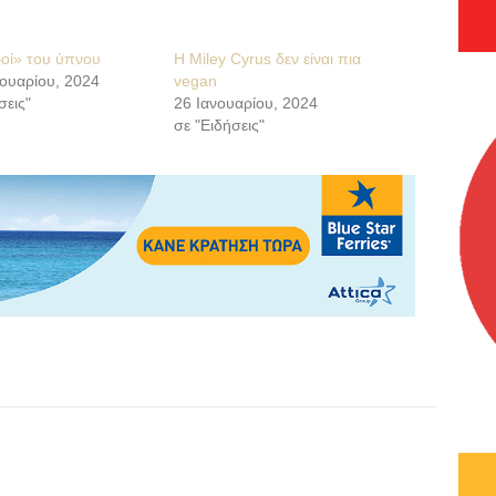
ροί» του ύπνου
Η Miley Cyrus δεν είναι πια
ουαρίου, 2024
vegan
σεις"
26 Ιανουαρίου, 2024
σε "Ειδήσεις"