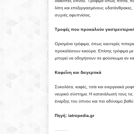
διακοπές ύπνου. Τρόφιμα όπως πίτσα, παγ
λίπη και επεξεργασμένους υδατάνθρακες, 
συχνές αφυπνίσεις.
Τροφές που προκαλούν γαστρεντερικ
Ορισμένα τρόφιμα, όπως καυτερές πιπεριές
προκαλέσουν καούρα. Επίσης τρόφιμα με υ
μπορεί να οδηγήσουν σε φούσκωμα αν κα
Καφεΐνη και διεγερτικά
Σοκολάτα, καφές, τσάι και ενεργειακά ροφ
νευρικό σύστημα. Η κατανάλωσή τους τις
έναρξης του ύπνου και πιο αδύναμο βαθύ
Πηγή: iatropedia.gr