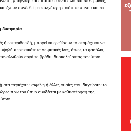
ωτό, μπέργκερ και πατατάκια είναι πλούσια σε θερμίδες,
και έχουν συνδεθεί με φτωχότερη ποιότητα ύπνου και πιο
ή δυσφορία
 ή εσπεριδοειδή, μπορεί να ερεθίσουν το στομάχι και να
ψηλή περιεκτικότητα σε φυτικές ίνες, όπως τα φασόλια,
ταναλωθούν αργά το βράδυ, δυσκολεύοντας τον ύπνο.
ήματα περιέχουν καφεΐνη ή άλλες ουσίες που διεγείρουν το
 ώρες πριν τον ύπνο συνδέεται με καθυστέρηση της
 ύπνο.