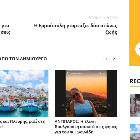
Επόμενο άρθρο
 για
Η Ερμούπολη γιορτάζει δύο αιώνες
σεις
ζωής
 ΑΠΟ ΤΟΝ ΔΗΜΙΟΥΡΓΟ
REC
ς και Πλεύρης, μαζί στη
ΑΝΤΙΠΑΡΟΣ: Η Ελένη
α!
Βουλγαράκη απαντά στις φήμες
για τον Φ. Ιωαννίδη