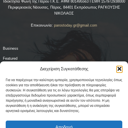
Ιδιοκτησία Φωνή της Πάρου Ι.Κ.Ε. ΑΦΜ 801495563 ΓΕΜΗ 157972938000
Περιφερειακός Νάουσας, Πάρος, 84401 Εκπρόσωπος ΡΑΓΚΟΥΣΗΣ
ΝΙΚΟΛΑΟΣ
Επικοινωνία:
parostoday.gr@gmail.com
Business
Featured
Διαχείριση Συγκατάθεσης
Food
Lifestyle
Για να παρέχουμε την καλύτερη εμπειρία, χρησιμοποιούμε τεχνολογίες όπως
cookies για την αποθήκευση ή/και την πρόσβαση σε πληροφορίες
Travel
συσκευών. Η συγκατάθεση για τις εν λόγω τεχνολογίες θα μας επιτρέψει να
επεξεργαστούμε δεδομένα προσωπικού χαρακτήρα, όπως συμπεριφορά
Uncategorized
περιήγησης ή μοναδικά αναγνωριστικά σε αυτόν τον ιστότοπο. Η μη
συγκατάθεση ή η ανάκληση της συγκατάθεσης, μπορεί να επηρεάσει
Αθλητικά
αρνητικά ορισμένες λειτουργίες και δυνατότητες.
Ειδήσεις
Αποδοχή