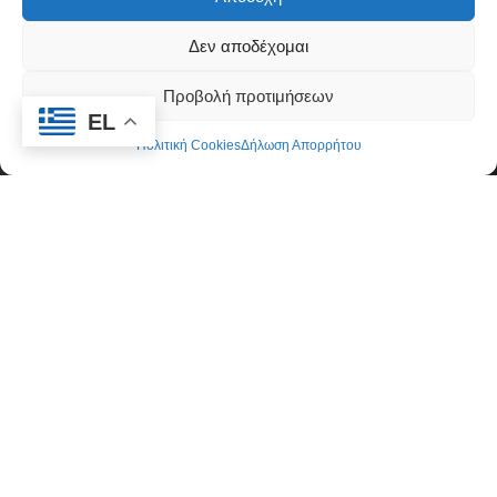
Κυκλάδες
Δεν αποδέχομαι
Προβολή προτιμήσεων
EL
Πολιτική Cookies
Δήλωση Απορρήτου
Δήλωση Συμμόρφωσης
Όροι Χρήσης
Πολιτική απορρήτου & Cookies
Ταυτότητα
Όροι και Προϋποθέσεις
Πολιτική Cookies (ΕΕ)