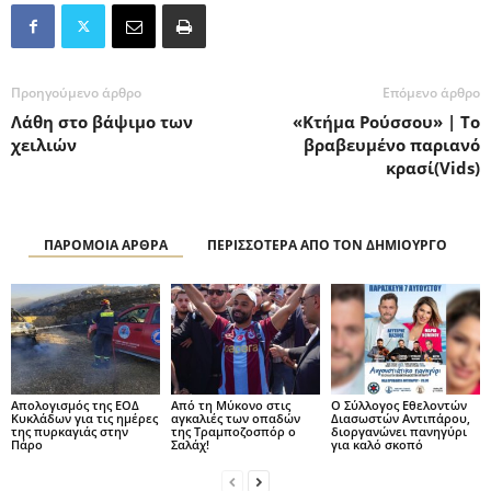
Προηγούμενο άρθρο
Επόμενο άρθρο
Λάθη στο βάψιμο των
«Κτήμα Ρούσσου» | Το
χειλιών
βραβευμένο παριανό
κρασί(Vids)
ΠΑΡΟΜΟΙΑ ΑΡΘΡΑ
ΠΕΡΙΣΣΟΤΕΡΑ ΑΠΟ ΤΟΝ ΔΗΜΙΟΥΡΓΟ
Απολογισμός της ΕΟΔ
Από τη Μύκονο στις
O Σύλλογος Εθελοντών
Κυκλάδων για τις ημέρες
αγκαλιές των οπαδών
Διασωστών Αντιπάρου,
της πυρκαγιάς στην
της Τραμποζοσπόρ ο
διοργανώνει πανηγύρι
Πάρο
Σαλάχ!
για καλό σκοπό