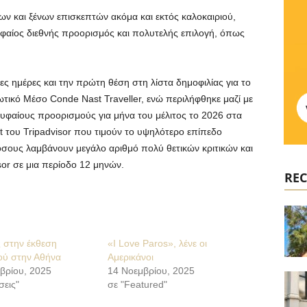
ων και ξένων επισκεπτών ακόμα και εκτός καλοκαιριού,
ρυφαίος διεθνής προορισμός και πολυτελής επιλογή, όπως
γες ημέρες και την πρώτη θέση στη λίστα δημοφιλίας για το
ωτικό Μέσο Conde Nast Traveller, ενώ περιλήφθηκε μαζί με
υφαίους προορισμούς για μήνα του μέλιτος το 2026 στα
st του Tripadvisor που τιμούν το υψηλότερο επίπεδο
 όσους λαμβάνουν μεγάλο αριθμό πολύ θετικών κριτικών και
or σε μια περίοδο 12 μηνών.
REC
 στην έκθεση
«I Love Paros», λένε οι
ού στην Αθήνα
Αμερικάνοι
μβρίου, 2025
14 Νοεμβρίου, 2025
σεις"
σε "Featured"