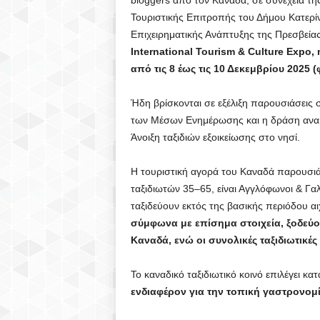
bloggers από τον Καναδά, σε συνέχεια τ
Τουριστικής Επιτροπής του Δήμου Κατερί
Επιχειρηματικής Ανάπτυξης της Πρεσβεία
International Tourism & Culture Expo
από τις 8 έως τις 10 Δεκεμβρίου 2025 (
Ήδη βρίσκονται σε εξέλιξη παρουσιάσεις
των Μέσων Ενημέρωσης και η δράση αναμ
Άνοιξη ταξιδιών εξοικείωσης στο νησί.
Η τουριστική αγορά του Καναδά παρουσιάζει
ταξιδιωτών 35–65, είναι Αγγλόφωνοι & 
ταξιδεύουν εκτός της βασικής περιόδου α
σύμφωνα με επίσημα στοιχεία, ξοδεύου
Καναδά, ενώ οι συνολικές ταξιδιωτικές
Το καναδικό ταξιδιωτικό κοινό επιλέγει κ
ενδιαφέρον για την τοπική γαστρονομία