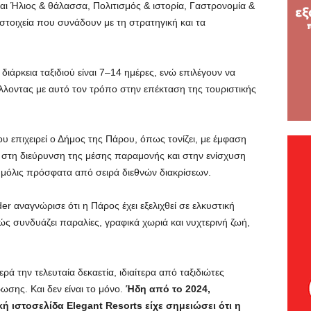
αι Ήλιος & θάλασσα, Πολιτισμός & ιστορία, Γαστρονομία &
στοιχεία που συνάδουν με τη στρατηγική και τα
 διάρκεια ταξιδιού είναι 7–14 ημέρες, ενώ επιλέγουν να
λλοντας με αυτό τον τρόπο στην επέκταση της τουριστικής
 επιχειρεί ο Δήμος της Πάρου, όπως τονίζει, με έμφαση
 στη διεύρυνση της μέσης παραμονής και στην ενίσχυση
 μόλις πρόσφατα από σειρά διεθνών διακρίσεων.
der αναγνώρισε ότι η Πάρος έχει εξελιχθεί σε ελκυστική
ώς συνδυάζει παραλίες, γραφικά χωριά και νυχτερινή ζωή,
ά την τελευταία δεκαετία, ιδιαίτερα από ταξιδιώτες
σης. Και δεν είναι το μόνο.
Ήδη από το 2024,
ή ιστοσελίδα Elegant Resorts είχε σημειώσει ότι η