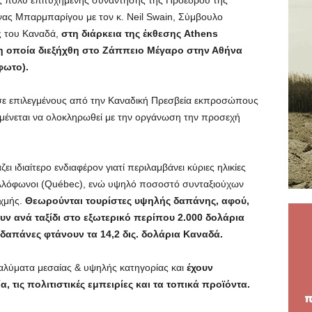
ης πολύ επιτυχημένης συνάντησης της Προέδρου της
νας Μπαρμπαρίγου με τον κ. Neil Swain, Σύμβουλο
ς του Καναδά,
στη διάρκεια της έκθεσης Athens
, η οποία διεξήχθη στο Ζάππειο Μέγαρο στην Αθήνα
φωτο).
 σε επιλεγμένους από την Καναδική Πρεσβεία εκπροσώπους
ένεται να ολοκληρωθεί με την οργάνωση την προσεχή
 ιδιαίτερο ενδιαφέρον γιατί περιλαμβάνει κύριες ηλικίες
Γαλλόφωνοι (Québec), ενώ υψηλό ποσοστό συνταξιούχων
ιχμής.
Θεωρούνται τουρίστες υψηλής δαπάνης, αφού,
ν ανά ταξίδι στο εξωτερικό περίπου 2.000 δολάρια
 δαπάνες φτάνουν τα 14,2 δις. δολάρια Καναδά.
αταλύματα μεσαίας & υψηλής κατηγορίας και
έχουν
, τις πολιτιστικές εμπειρίες και τα τοπικά προϊόντα.