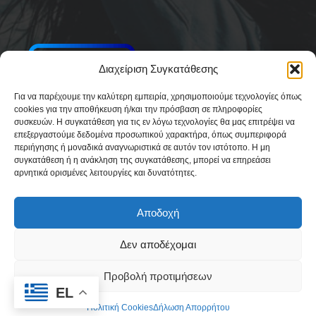
Διαχείριση Συγκατάθεσης
Για να παρέχουμε την καλύτερη εμπειρία, χρησιμοποιούμε τεχνολογίες όπως
cookies για την αποθήκευση ή/και την πρόσβαση σε πληροφορίες
συσκευών. Η συγκατάθεση για τις εν λόγω τεχνολογίες θα μας επιτρέψει να
επεξεργαστούμε δεδομένα προσωπικού χαρακτήρα, όπως συμπεριφορά
περιήγησης ή μοναδικά αναγνωριστικά σε αυτόν τον ιστότοπο. Η μη
συγκατάθεση ή η ανάκληση της συγκατάθεσης, μπορεί να επηρεάσει
αρνητικά ορισμένες λειτουργίες και δυνατότητες.
Αποδοχή
Δεν αποδέχομαι
Δήλωση Συμμόρφωσης
Όροι Χρήσης
Πολιτική απορρήτου & Cookies
Προβολή προτιμήσεων
Ταυτότητα
Όροι και Προϋποθέσεις
Πολιτική Cookies (ΕΕ)
EL
Πολιτική Cookies
Δήλωση Απορρήτου
© 2026 Paros Today | A-motion media group ( ammg.gr )