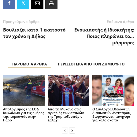
Προηγούμενο άρθρο
Επόμενο άρθρο
Βουλιάζει κατά 1 εκατοστό
Ενοικιαστής ή Ιδιοκτήτης:
τον χρόνο η Δήλος
Ποιος πληρώνει το…
μάρμαρο;
ΠΑΡΟΜΟΙΑ ΑΡΘΡΑ
ΠΕΡΙΣΣΟΤΕΡΑ ΑΠΟ ΤΟΝ ΔΗΜΙΟΥΡΓΟ
Απολογισμός της ΕΟΔ
Από τη Μύκονο στις
O Σύλλογος Εθελοντών
Κυκλάδων για τις ημέρες
αγκαλιές των οπαδών
Διασωστών Αντιπάρου,
της πυρκαγιάς στην
της Τραμποζοσπόρ ο
διοργανώνει πανηγύρι
Πάρο
Σαλάχ!
για καλό σκοπό