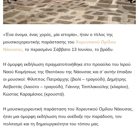
«Ένα όνομα, ένας χορός, μία ιστορία», ήταν ο τίτλος της
μουσικοχορευτικής παράστασης του
Χορευτικού Ομίλου
Νάουσας,
το περασμένο Σάββατο 13 Ιουνίου, το βράδυ.
Η όμορφη εκδήλωση πραγματοποιήθηκε στο προαύλιο του Ιερού
Ναού Κοιμήσεως της Θεοτόκου της Νάουσας και σ’ αυτήν έπαιξαν
οι μουσικοί: Φίλιππος Πατριάρχης (βιολί – τραγούδι), Δημήτρης
Ασβεστάς (λαούτο – τραγούδι), Γιάννης Τσιπλακούλης (κλαρίνο),
Κώστας Καραμέσιος (κρουστά).
Η μουσικοχορευτική παράσταση του Χορευτικού Ομίλου Νάουσας,
ήταν μια όμορφη εκδήλωση που ανέδειξε την παράδοση, τον
πολιτισμό και τη δημιουργικότητα του τόπου μας.