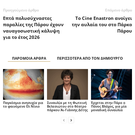
Προηγούμενο άρθρο
Επόμενο άρθρο
Επτά πολυσύχναστες
Το Cine Enastron ανοίγει
παραλίες της Πάρου έχουν
την αυλαία του στο Πάρκο
ναυαγοσωστική κάλυψη
Πάρου
για το έτος 2026
ΠΑΡΟΜΟΙΑ ΑΡΘΡΑ
ΠΕΡΙΣΣΟΤΕΡΑ ΑΠΟ ΤΟΝ ΔΗΜΙΟΥΡΓΟ
Παγκόσμια ανησυχία για
Συναυλία με τη Φωτεινή
Έρχεται στην Πάρο ο
το φαινόμενο Ελ Νίνιο
Βελεσιώτου στο θέατρο
Πάνος Βλάχος, για μία
πάρκου Άι-Γιάννης Δέτης
μοναδική συναυλία