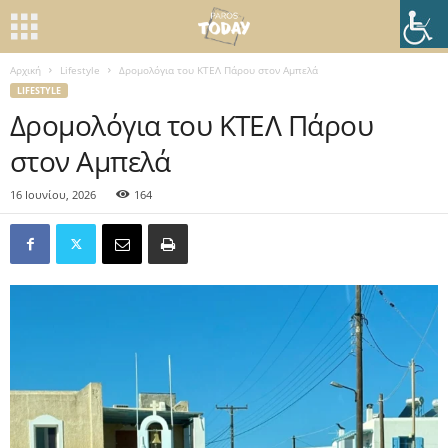
Αρχική
Lifestyle
Δρομολόγια του ΚΤΕΛ Πάρου στον Αμπελά
LIFESTYLE
Δρομολόγια του ΚΤΕΛ Πάρου
στον Αμπελά
16 Ιουνίου, 2026
164