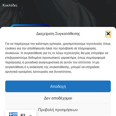
Κυκλάδες
Διαχείριση Συγκατάθεσης
Για να παρέχουμε την καλύτερη εμπειρία, χρησιμοποιούμε τεχνολογίες όπως
cookies για την αποθήκευση ή/και την πρόσβαση σε πληροφορίες
συσκευών. Η συγκατάθεση για τις εν λόγω τεχνολογίες θα μας επιτρέψει να
επεξεργαστούμε δεδομένα προσωπικού χαρακτήρα, όπως συμπεριφορά
περιήγησης ή μοναδικά αναγνωριστικά σε αυτόν τον ιστότοπο. Η μη
συγκατάθεση ή η ανάκληση της συγκατάθεσης, μπορεί να επηρεάσει
αρνητικά ορισμένες λειτουργίες και δυνατότητες.
Αποδοχή
Δεν αποδέχομαι
Δήλωση Συμμόρφωσης
Όροι Χρήσης
Πολιτική απορρήτου & Cookies
Προβολή προτιμήσεων
Ταυτότητα
Όροι και Προϋποθέσεις
Πολιτική Cookies (ΕΕ)
EL